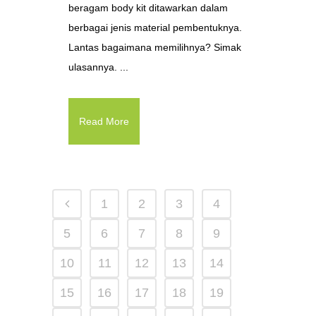
beragam body kit ditawarkan dalam
berbagai jenis material pembentuknya.
Lantas bagaimana memilihnya? Simak
ulasannya. ...
Read More
1
2
3
4
5
6
7
8
9
10
11
12
13
14
15
16
17
18
19