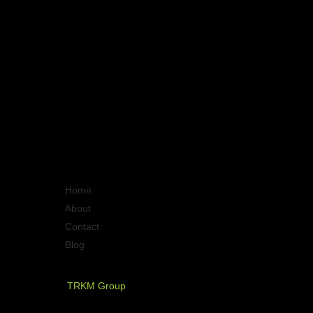
Quick Links
Home
About
Contact
Blog
PT. Timurraya Karya Mandiri
TRKM Group
Jl.Panjang no.68