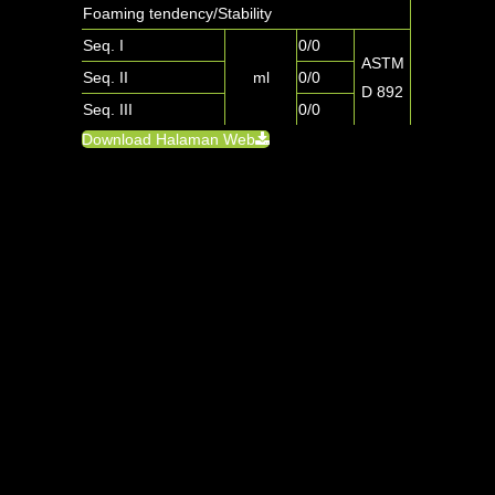
Foaming tendency/Stability
Seq. I
0/0
ASTM
Seq. II
ml
0/0
D 892
Seq. III
0/0
Download Halaman Web