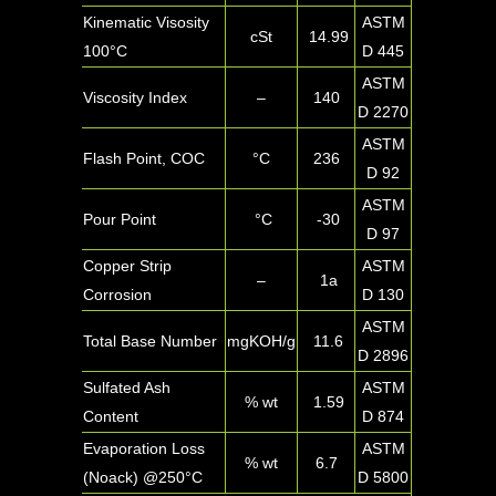
Kinematic Visosity
ASTM
cSt
14.99
100°C
D 445
ASTM
Viscosity Index
–
140
D 2270
ASTM
Flash Point, COC
°C
236
D 92
ASTM
Pour Point
°C
-30
D 97
Copper Strip
ASTM
–
1a
Corrosion
D 130
ASTM
Total Base Number
mgKOH/g
11.6
D 2896
Sulfated Ash
ASTM
% wt
1.59
Content
D 874
Evaporation Loss
ASTM
% wt
6.7
(Noack) @250°C
D 5800