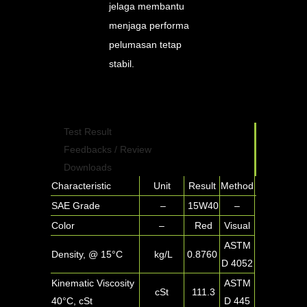
jelaga membantu
menjaga performa
pelumasan tetap
stabil.
Test Result
Feedbacks / Review
Downloads
Characteristic
Unit
Result
Method
SAE Grade
–
15W40
–
Color
–
Red
Visual
ASTM
Density, @ 15°C
kg/L
0.8760
D 4052
Kinematic Viscosity
ASTM
cSt
111.3
40°C, cSt
D 445