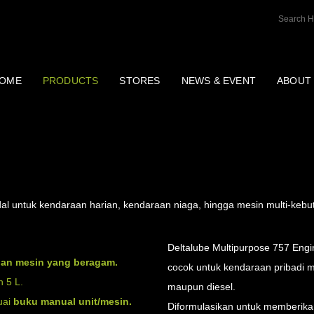
OME
PRODUCTS
STORES
NEWS & EVENT
ABOUT
 SJ/CF-4 | DELTALUBE
al untuk kendaraan harian, kendaraan niaga, hingga mesin multi-kebu
Deltalube Multipurpose 757 Engi
han mesin yang beragam.
cocok untuk kendaraan pribadi 
n 5 L.
maupun diesel.
uai
buku manual unit/mesin.
Diformulasikan untuk memberikan