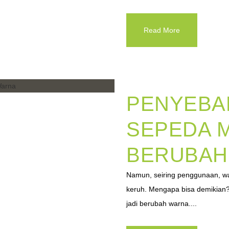
Read More
PENYEBA
SEPEDA 
BERUBAH
Namun, seiring penggunaan, wa
keruh. Mengapa bisa demikian?
jadi berubah warna....