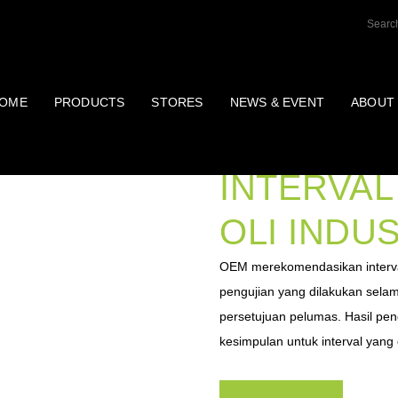
OME
PRODUCTS
STORES
NEWS & EVENT
ABOUT
CARA ME
INTERVA
OLI INDU
OEM merekomendasikan interval 
pengujian yang dilakukan sel
persetujuan pelumas. Hasil pe
kesimpulan untuk interval yang