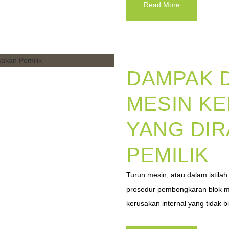
Read More
DAMPAK 
MESIN K
YANG DI
PEMILIK
Turun mesin, atau dalam istila
prosedur pembongkaran blok m
kerusakan internal yang tidak bi