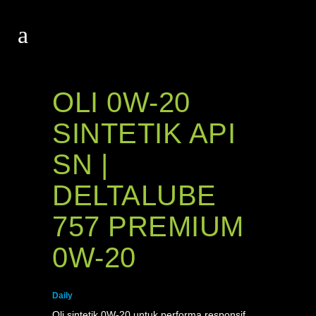
OLI 0W-20
SINTETIK API
SN |
DELTALUBE
757 PREMIUM
0W-20
Daily
Oli sintetik 0W-20 untuk performa responsif