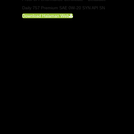
Daily 757 Premium SAE 0W-20 SYN API SN
Download Halaman Web