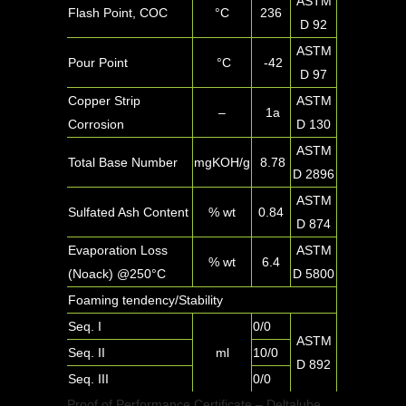
ASTM
Flash Point, COC
°C
236
D 92
ASTM
Pour Point
°C
-42
D 97
Copper Strip
ASTM
–
1a
Corrosion
D 130
ASTM
Total Base Number
mgKOH/g
8.78
D 2896
ASTM
Sulfated Ash Content
% wt
0.84
D 874
Evaporation Loss
ASTM
% wt
6.4
(Noack) @250°C
D 5800
Foaming tendency/Stability
Seq. I
0/0
ASTM
Seq. II
ml
10/0
D 892
Seq. III
0/0
Proof of Performance Certificate – Deltalube