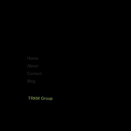
Quick Links
Home
About
Contact
Blog
PT. Timurraya Karya Mandiri
TRKM Group
Jl.Panjang no.68
Graha Arteri Mas kav.11-12
Kedoya Selatan, Kebon Jeruk