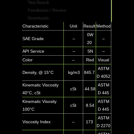
Test Result
Feedbacks / Review
Downloads
Characteristic
Unit
Result
Method
0W
SAE Grade
–
–
20
API Service
–
SN
–
Color
–
Red
Visual
ASTM
Density, @ 15°C
kg/m3
845.7
D 4052
Kinematic Viscosity
ASTM
cSt
44.58
40°C, cSt
D 445
Kinematic Visosity
ASTM
cSt
8.54
100°C
D 445
ASTM
Viscosity Index
–
173
D 2270