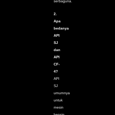
serbaguna.
2.
Apa
bedanya
API
SJ
dan
API
CF-
4?
API
SJ
umumnya
untuk
mesin
bensin,