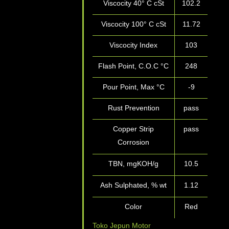
Viscocity 40° C cSt
102.2
Viscocity 100° C cSt
11.72
Viscocity Index
103
Flash Point, C.O.C °C
248
Pour Point, Max °C
-9
Rust Prevention
pass
Copper Strip
pass
Corrosion
TBN, mgKOH/g
10.5
Ash Sulphated, % wt
1.12
Color
Red
Toko Jepun Motor