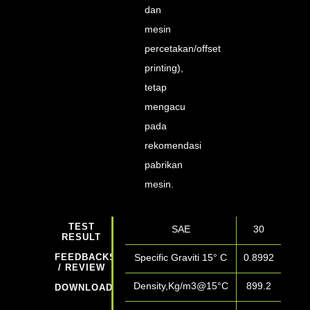
dan
mesin
percetakan/offset
printing),
tetap
mengacu
pada
rekomendasi
pabrikan
mesin.
TEST
SAE
30
RESULT
FEEDBACKS
Specific Graviti 15° C
0.8992
/ REVIEW
Density,Kg/m3@15°C
899.2
DOWNLOADS