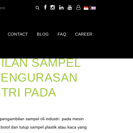
CONTACT
BLOG
FAQ
CAREER
UR
ILAN SAMPEL
PENGURASAN
STRI PADA
X
 pengambilan sampel oli industri pada mesin
botol dan tutup sampel plastik atau kaca yang