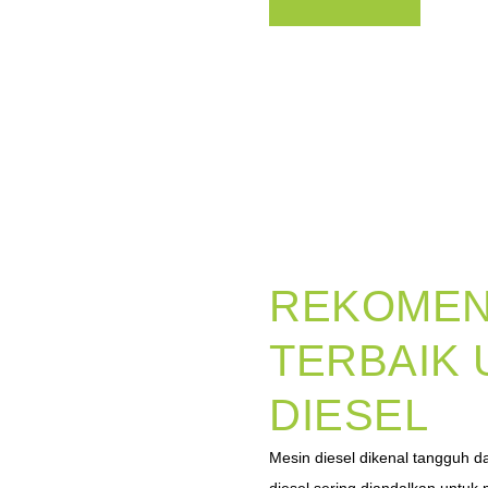
REKOMEN
TERBAIK 
DIESEL
Mesin diesel dikenal tangguh da