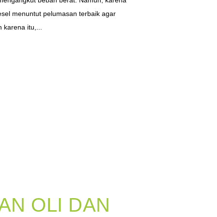
k mengangkut beban berat. Namun, karena
esel menuntut pelumasan terbaik agar
karena itu,...
AN OLI DAN