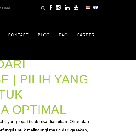
CONTACT
BLOG
FAQ
CAREER
N MOBIL
DARI
E | PILIH YANG
NTUK
A OPTIMAL
bil yang tepat tidak bisa diabaikan. Oli adalah
erfungsi untuk melindungi mesin dari gesekan,