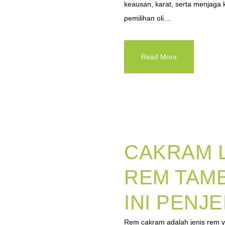
keausan, karat, serta menjaga 
pemilihan oli...
Read More
CAKRAM L
REM TAM
INI PENJ
Rem cakram adalah jenis rem 