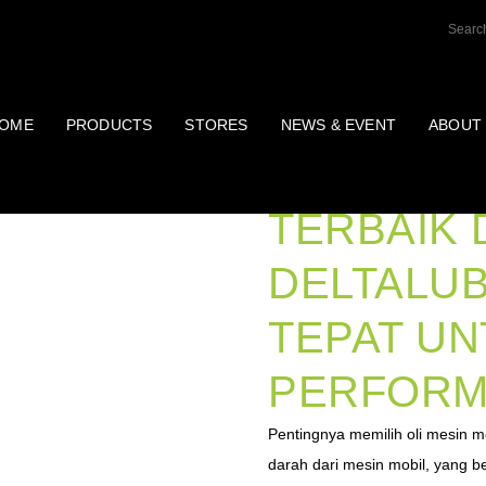
OME
PRODUCTS
STORES
NEWS & EVENT
ABOUT
OLI MESI
TERBAIK 
DELTALUB
TEPAT U
PERFORM
Pentingnya memilih oli mesin mo
darah dari mesin mobil, yang b