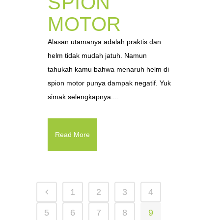
SPION
MOTOR
Alasan utamanya adalah praktis dan
helm tidak mudah jatuh. Namun
tahukah kamu bahwa menaruh helm di
spion motor punya dampak negatif. Yuk
simak selengkapnya....
Read More
1
2
3
4
5
6
7
8
9