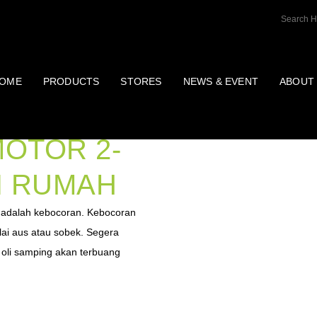
OME
PRODUCTS
STORES
NEWS & EVENT
ABOUT
T POMPA
MOTOR 2-
DI RUMAH
 adalah kebocoran. Kebocoran
ai aus atau sobek. Segera
n oli samping akan terbuang