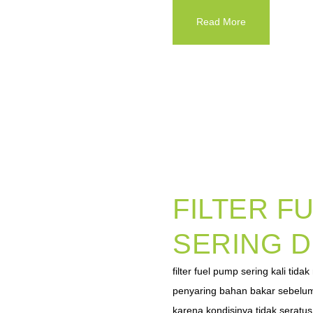
Read More
FILTER F
SERING D
filter fuel pump sering kali ti
penyaring bahan bakar sebelum d
karena kondisinya tidak seratus 