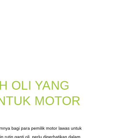
IH OLI YANG
NTUK MOTOR
umnya bagi para pemilik motor lawas untuk
 rutin ganti oli, perlu diperhatikan dalam