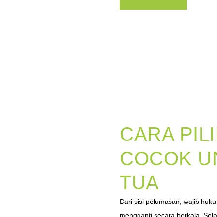
CARA PIL
COCOK U
TUA
Dari sisi pelumasan, wajib huk
mengganti secara berkala. Selain