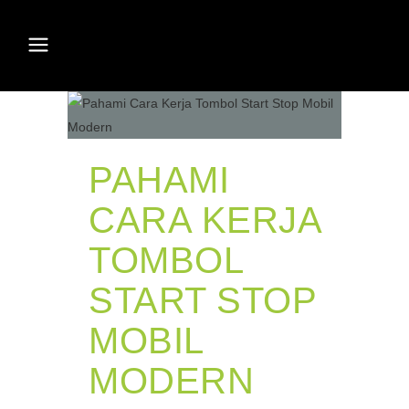
PAHAMI
CARA KERJA
TOMBOL
START STOP
MOBIL
MODERN