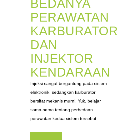
BEDANYA
PERAWATAN
KARBURATOR
DAN
INJEKTOR
KENDARAAN
Injeksi sangat bergantung pada sistem
elektronik, sedangkan karburator
bersifat mekanis murni. Yuk, belajar
sama-sama tentang perbedaan
perawatan kedua sistem tersebut....