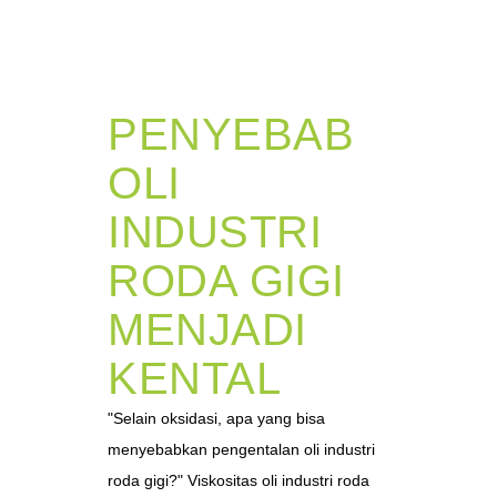
PENYEBAB
OLI
INDUSTRI
RODA GIGI
MENJADI
KENTAL
"Selain oksidasi, apa yang bisa
menyebabkan pengentalan oli industri
roda gigi?" Viskositas oli industri roda