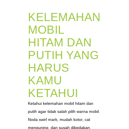
KELEMAHAN
MOBIL
HITAM DAN
PUTIH YANG
HARUS
KAMU
KETAHUI
Ketahui kelemahan mobil hitam dan
putih agar tidak salah pilih warna mobil.
Noda swirl mark, mudah kotor, cat
menguning, dan susah dibedakan,