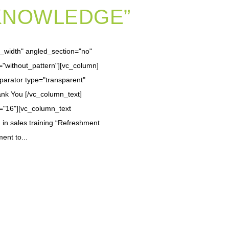
KNOWLEDGE”
l_width" angled_section="no"
="without_pattern"][vc_column]
parator type="transparent"
nk You [/vc_column_text]
="16"][vc_column_text
ng in sales training “Refreshment
ent to...