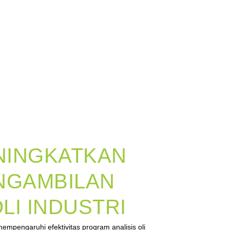
NINGKATKAN
NGAMBILAN
LI INDUSTRI
empengaruhi efektivitas program analisis oli