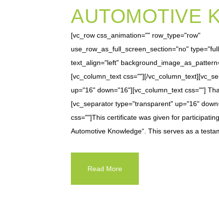
AUTOMOTIVE 
[vc_row css_animation="" row_type="row"
use_row_as_full_screen_section="no" type="ful
text_align="left" background_image_as_pattern
[vc_column_text css=""][/vc_column_text][vc_se
up="16" down="16"][vc_column_text css=""] Tha
[vc_separator type="transparent" up="16" down
css=""]This certificate was given for participati
Automotive Knowledge“. This serves as a testam
Read More