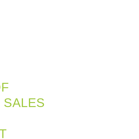
OF
N SALES
T