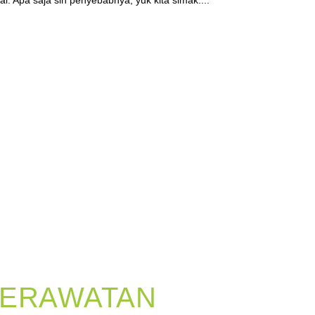
rai. Apa saja sih penyebabnya, yuk kita simak....
PERAWATAN