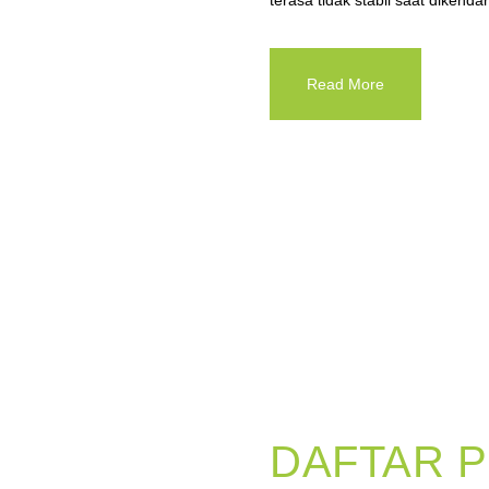
terasa tidak stabil saat dikenda
Read More
DAFTAR 