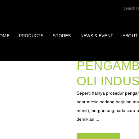
OME
PRODUCTS
STORES
NEWS & EVENT
ABOUT
KAPAN D
PENGAMB
OLI INDU
Seperti halnya prosedur pengamb
agar mesin sedang berjalan ata
menit), bergantung pada cara 
demikian....