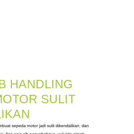
B HANDLING
OTOR SULIT
IKAN
uat sepeda motor jadi sulit dikendalikan, dan