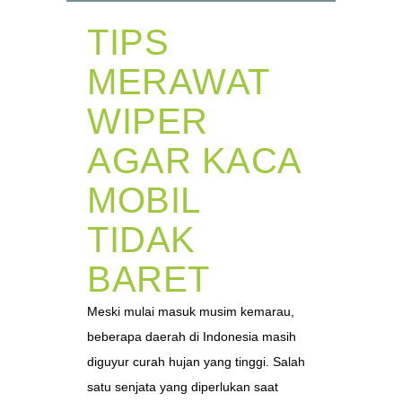
TIPS
MERAWAT
WIPER
AGAR KACA
MOBIL
TIDAK
BARET
Meski mulai masuk musim kemarau,
beberapa daerah di Indonesia masih
diguyur curah hujan yang tinggi. Salah
satu senjata yang diperlukan saat