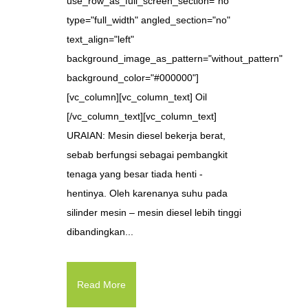
use_row_as_full_screen_section="no"
type="full_width" angled_section="no"
text_align="left"
background_image_as_pattern="without_pattern"
background_color="#000000"]
[vc_column][vc_column_text] Oil
[/vc_column_text][vc_column_text]
URAIAN: Mesin diesel bekerja berat,
sebab berfungsi sebagai pembangkit
tenaga yang besar tiada henti -
hentinya. Oleh karenanya suhu pada
silinder mesin – mesin diesel lebih tinggi
dibandingkan...
Read More