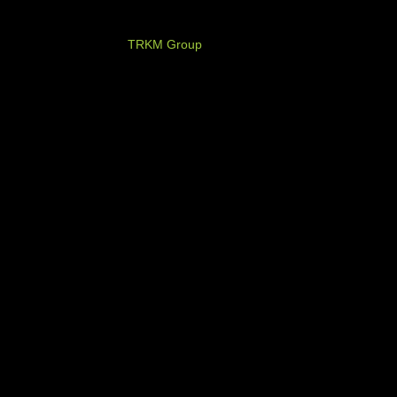
PT. Timurraya Karya Mandiri
TRKM Group
Jl.Panjang no.68
Graha Arteri Mas kav.11-12
Kedoya Selatan, Kebon Jeruk
Jakarta Barat - Indonesia
021 - 580 2749, 580 7326
021 - 5830 4589
NOW AVAILABLE ON