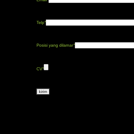
Enter a valid email
Telp
*
Enter a phone
Posisi yang dilamar
*
Enter Subject
CV
*
only .pdf Max 2mb