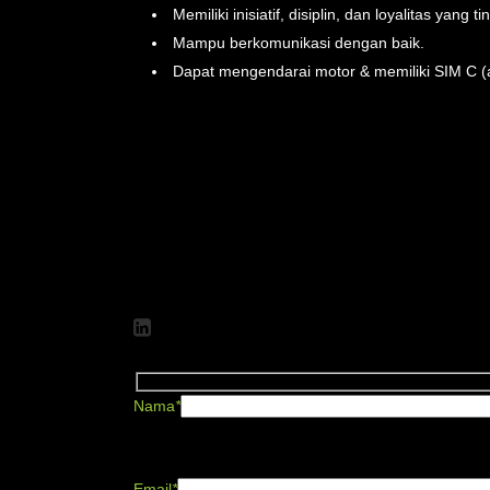
Memiliki inisiatif, disiplin, dan loyalitas yang ti
Mampu berkomunikasi dengan baik.
Dapat mengendarai motor & memiliki SIM C (ak
Pertimbangan pandemi Covid-19:
Mohon dipastikan kandidat sehat dan memiliki sertif
Nama
*
Enter Name
Email
*