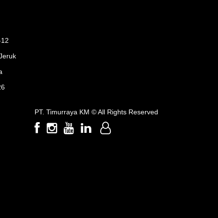
-12
Jeruk
a
26
PT. Timurraya KM ©
All Rights Reserved