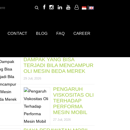
CONTACT
BLOG
FAQ
CAREER
ost Terbaru
DAMPAK YANG BISA
TERJADI BILA MENCAMPUR
OLI MESIN BEDA MEREK
29 Juli, 2026
PENGARUH
VISKOSITAS OLI
TERHADAP
PERFORMA
MESIN MOBIL
27 Juli, 2026