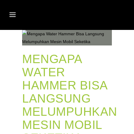
MENGAPA
WATER
HAMMER BISA
LANGSUNG
MELUMPUHKAN
MESIN MOBIL