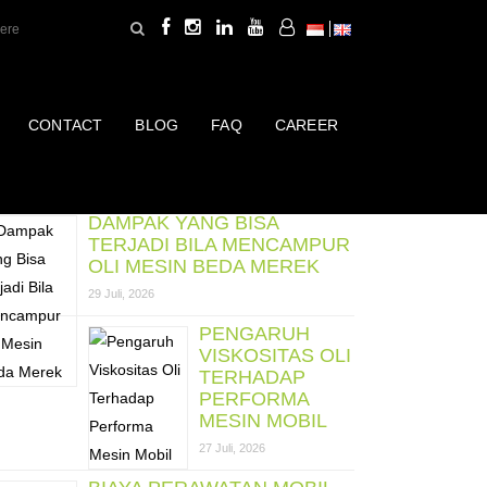
CONTACT
BLOG
FAQ
CAREER
ost Terbaru
DAMPAK YANG BISA
TERJADI BILA MENCAMPUR
OLI MESIN BEDA MEREK
29 Juli, 2026
PENGARUH
VISKOSITAS OLI
TERHADAP
PERFORMA
MESIN MOBIL
27 Juli, 2026