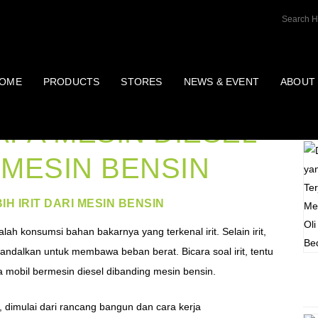
OME
PRODUCTS
STORES
NEWS & EVENT
ABOUT
P
PA MESIN DIESEL
I MESIN BENSIN
H IRIT DARI MESIN BENSIN
lah konsumsi bahan bakarnya yang terkenal irit. Selain irit,
andalkan untuk membawa beban berat. Bicara soal irit, tentu
tnya mobil bermesin diesel dibanding mesin bensin.
, dimulai dari rancang bangun dan cara kerja