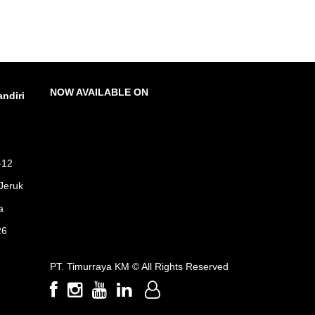
NOW AVAILABLE ON
ndiri
-12
Jeruk
a
26
PT. Timurraya KM ©
All Rights Reserved