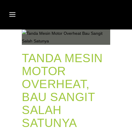
TANDA MESIN
MOTOR
OVERHEAT,
BAU SANGIT
SALAH
SATUNYA