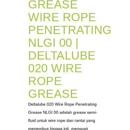
GREASE
WIRE ROPE
PENETRATING
NLGI 00 |
DELTALUBE
020 WIRE
ROPE
GREASE
Deltalube 020 Wire Rope Penetrating
Grease NLGI 00 adalah grease semi-
fluid untuk wire rope dan rantai yang
menembus hingga inti, mengusir