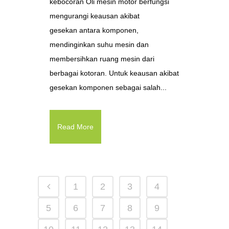
kebocoran Oli mesin motor berfungsi
mengurangi keausan akibat
gesekan antara komponen,
mendinginkan suhu mesin dan
membersihkan ruang mesin dari
berbagai kotoran. Untuk keausan akibat
gesekan komponen sebagai salah...
Read More
1
2
3
4
5
6
7
8
9