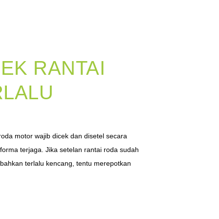
FEK RANTAI
RLALU
G
roda motor wajib dicek dan disetel secara
forma terjaga. Jika setelan rantai roda sudah
u bahkan terlalu kencang, tentu merepotkan