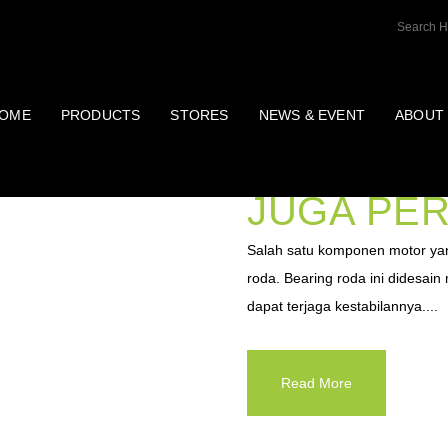
OME
PRODUCTS
STORES
NEWS & EVENT
ABOUT
BEARING
JUGA PER
Salah satu komponen motor yang
roda. Bearing roda ini didesain
dapat terjaga kestabilannya....
Read More