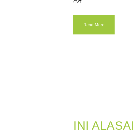
CVT. ...
Read More
INI ALAS