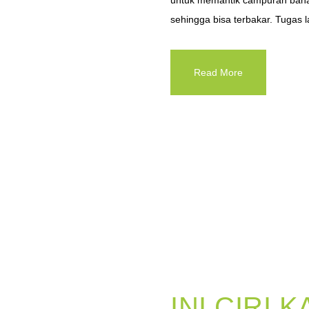
untuk memantik campuran baha
sehingga bisa terbakar. Tugas la
Read More
INI CIRI 