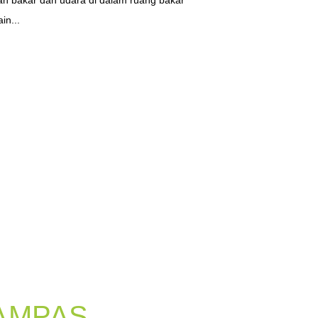
n bakar dan udara di dalam ruang bakar
in...
KAMPAS