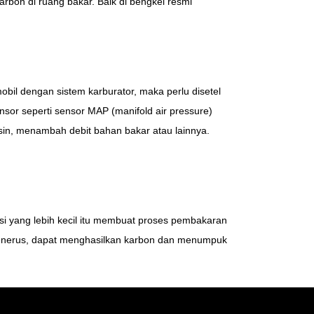
rbon di ruang bakar. Baik di bengkel resmi
obil dengan sistem karburator, maka perlu disetel
nsor seperti sensor MAP (manifold air pressure)
n, menambah debit bahan bakar atau lainnya.
busi yang lebih kecil itu membuat proses pembakaran
menerus, dapat menghasilkan karbon dan menumpuk