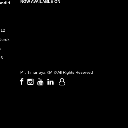
NOW AVAILABLE ON
ndiri
-12
Jeruk
a
26
PT. Timurraya KM ©
All Rights Reserved