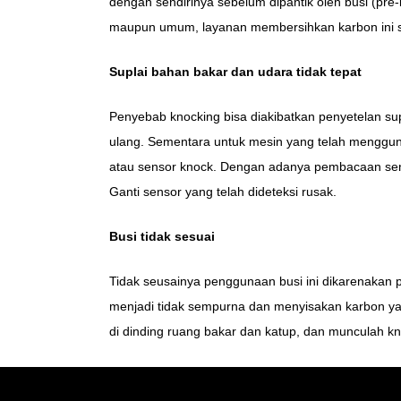
dengan sendirinya sebelum dipantik oleh busi (pre
maupun umum, layanan membersihkan karbon ini s
Suplai bahan bakar dan udara tidak tepat
Penyebab knocking bisa diakibatkan penyetelan supl
ulang. Sementara untuk mesin yang telah menggunak
atau sensor knock. Dengan adanya pembacaan sen
Ganti sensor yang telah dideteksi rusak.
Busi tidak sesuai
Tidak seusainya penggunaan busi ini dikarenakan pe
menjadi tidak sempurna dan menyisakan karbon y
di dinding ruang bakar dan katup, dan munculah kno