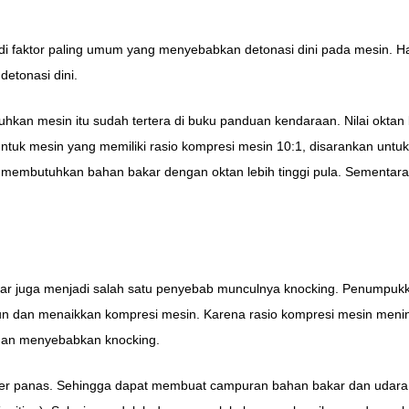
faktor paling umum yang menyebabkan detonasi dini pada mesin. Hal in
etonasi dini.
tuhkan mesin itu sudah tertera di buku panduan kendaraan. Nilai oktan
 untuk mesin yang memiliki rasio kompresi mesin 10:1, disarankan un
ntu membutuhkan bahan bakar dengan oktan lebih tinggi pula. Sementa
kar juga menjadi salah satu penyebab munculnya knocking. Penumpuk
dan menaikkan kompresi mesin. Karena rasio kompresi mesin mening
 dan menyebabkan knocking.
sumber panas. Sehingga dapat membuat campuran bahan bakar dan udar