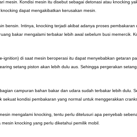
dari mesin. Kondisi mesin itu disebut sebagai detonasi atau knocking ya
, knocking dapat mengakibatkan kerusakan mesin.
n bensin. Intinya, knocking terjadi akibat adanya proses pembakaran 
ng bakar mengalami terbakar lebih awal sebelum busi memercik. Kondi
-ignition) di saat mesin beroperasi itu dapat menyebabkan getaran pa
ut, bearing setang piston akan lebih dulu aus. Sehingga pergerakan set
ebagian campuran bahan bakar dan udara sudah terbakar lebih dulu. Se
ak sekuat kondisi pembakaran yang normal untuk menggerakkan cranks
sin mengalami knocking, tentu perlu ditelusuri apa penyebab sebena
mesin knocking yang perlu diketahui pemilik mobil.