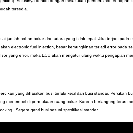
-ignition). Solusinya adalah dengan melakukan pembersihan endapan ka
udah tersedia.
ai jumlah bahan bakar dan udara yang tidak tepat. Jika terjadi pada m
an electronic fuel injection, besar kemungkinan terjadi error pada se
sor yang error, maka ECU akan mengatur ulang waktu pengapian mesi
rcikan yang dihasilkan busi terlalu kecil dari busi standar. Percikan 
ang menempel di permukaan ruang bakar. Karena berlangung terus 
cking. Segera ganti busi sesuai spesifikasi standar.