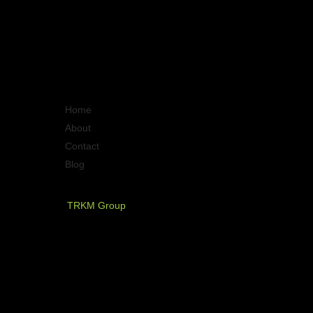
Quick Links
Home
About
Contact
Blog
PT. Timurraya Karya Mandiri
TRKM Group
Jl.Panjang no.68
Graha Arteri Mas kav.11-12
Kedoya Selatan, Kebon Jeruk
Jakarta Barat - Indonesia
021 - 580 2749, 580 7326