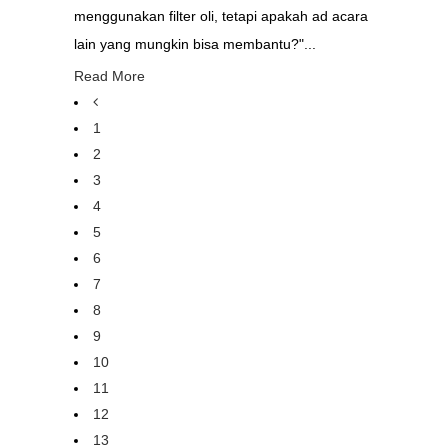
menggunakan filter oli, tetapi apakah ad acara
lain yang mungkin bisa membantu?"...
Read More
1
2
3
4
5
6
7
8
9
10
11
12
13