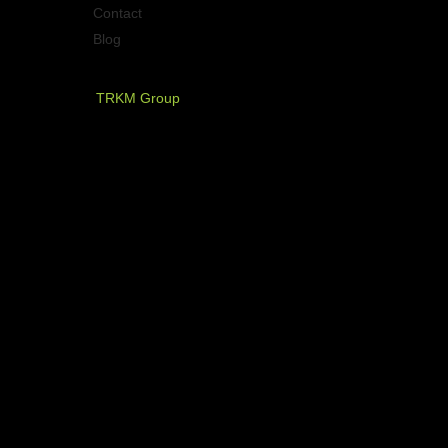
Contact
Blog
PT. Timurraya Karya Mandiri
TRKM Group
Jl.Panjang no.68
Graha Arteri Mas kav.11-12
Kedoya Selatan, Kebon Jeruk
Jakarta Barat - Indonesia
021 - 580 2749, 580 7326
021 - 5830 4589
NOW AVAILABLE ON