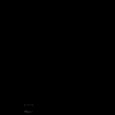
Quick Links
Home
About