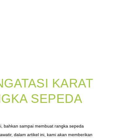
GATASI KARAT
NGKA SEPEDA
esi, bahkan sampai membuat rangka sepeda
watir, dalam artikel ini, kami akan memberikan