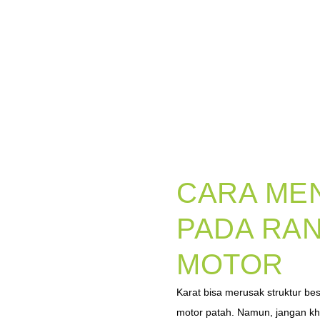
CARA MEN
PADA RA
MOTOR
Karat bisa merusak struktur b
motor patah. Namun, jangan kha