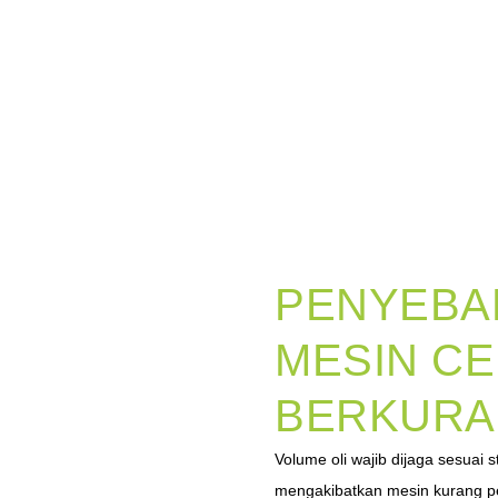
PENYEBA
MESIN CE
BERKUR
Volume oli wajib dijaga sesuai s
mengakibatkan mesin kurang pe