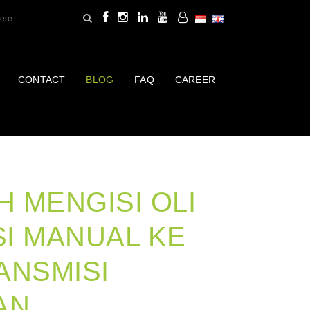
CONTACT
BLOG
FAQ
CAREER
 MENGISI OLI
I MANUAL KE
ANSMISI
AN