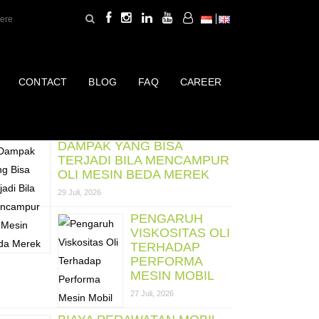
CONTACT
BLOG
FAQ
CAREER
ost Terbaru
DAMPAK YANG BISA
TERJADI BILA MENCAMPUR
OLI MESIN BEDA MEREK
29 Juli, 2026
PENGARUH
VISKOSITAS OLI
TERHADAP
PERFORMA
MESIN MOBIL
27 Juli, 2026