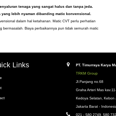
enyaluran tenaga yang sangat halus dan tanpa jeda.
yang lebih nyaman dibanding matic konvensional.
vensional dalam hal ketahanan. Matic CVT perlu perhatian
ng bermasalah. Biaya perbaikannya pun tidak semurah matic
ick Links
PT. Timurraya Karya Ma
TRKM Group
e
Jl.Panjang no.68
t
Graha Arteri Mas kav.11
act
Kedoya Selatan, Kebon 
Jakarta Barat - Indonesi
021 - 580 2749, 580 73