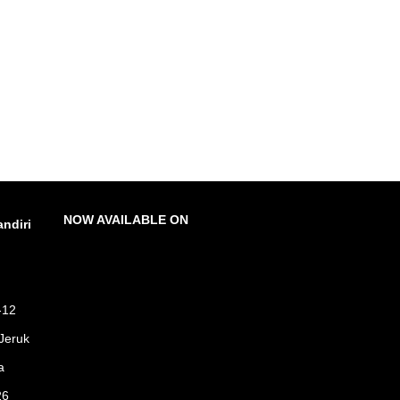
NOW AVAILABLE ON
ndiri
-12
Jeruk
a
26