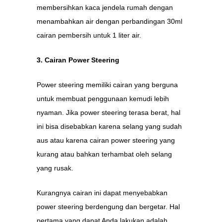
membersihkan kaca jendela rumah dengan
menambahkan air dengan perbandingan 30ml
cairan pembersih untuk 1 liter air.
3. Cairan Power Steering
Power steering memiliki cairan yang berguna
untuk membuat penggunaan kemudi lebih
nyaman. Jika power steering terasa berat, hal
ini bisa disebabkan karena selang yang sudah
aus atau karena cairan power steering yang
kurang atau bahkan terhambat oleh selang
yang rusak.
Kurangnya cairan ini dapat menyebabkan
power steering berdengung dan bergetar. Hal
pertama yang dapat Anda lakukan adalah