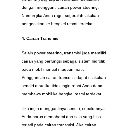
dengan mengganti cairan power steering.
Namun jika Anda ragu, segeralah lakukan
pengecekan ke bengkel resmi terdekat.
4. Cairan Transmisi
Selain power steering, transmisi juga memiliki
cairan yang berfungsi sebagai sistem hidrolik
pada mobil manual maupun matic.
Penggantian cairan transmisi dapat dilakukan
sendiri atau jika tidak ingin repot Anda dapat
membawa mobil ke bengkel resmi terdekat.
Jika ingin menggantinya sendiri, sebelumnya
Anda harus memahami apa saja yang bisa
terjadi pada cairan transmisi. Jika cairan