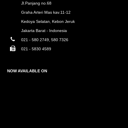
Jl.Panjang no.68
Graha Arteri Mas kav.11-12
Kedoya Selatan, Kebon Jeruk
Jakarta Barat - Indonesia
021 - 580 2749, 580 7326
021 - 5830 4589
NOW AVAILABLE ON