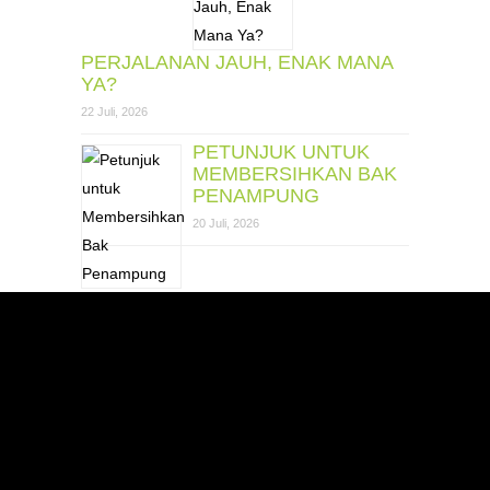
PERJALANAN JAUH, ENAK MANA
YA?
22 Juli, 2026
PETUNJUK UNTUK
MEMBERSIHKAN BAK
PENAMPUNG
20 Juli, 2026