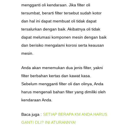
mengganti oli kendaraan. Jika filter oli
tersumbat, berarti filter tersebut sudah kotor
dan hal ini dapat membuat oli tidak dapat
tersalurkan dengan baik. Akibatnya oli tidak
dapat melumasi komponen mesin dengan baik
dan berisiko mengalami korosi serta keausan
mesin.
Anda akan menemukan dua jenis filter, yakni
filter berbahan kertas dan kawat kasa.
Sebelum mengganti filter oli dan olinya, Anda
harus mengenali bahan filter yang dimiliki oleh
kendaraan Anda.
Baca juga :
SETIAP BERAPA KM ANDA HARUS
GANTI OLI? INI ATURANNYA!