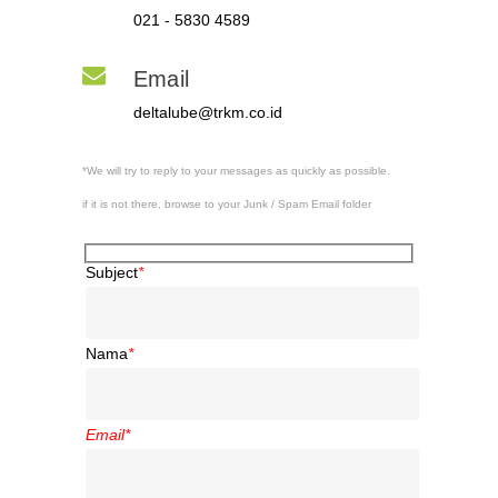
021 - 5830 4589
Email
deltalube@trkm.co.id
*We will try to reply to your messages as quickly as possible.
if it is not there, browse to your Junk / Spam Email folder
Subject
*
Nama
*
Email
*