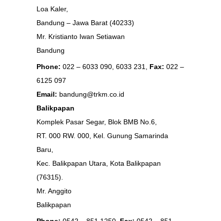
Loa Kaler,
Bandung – Jawa Barat (40233)
Mr. Kristianto
Iwan
Setiawan
Bandung
Phone:
022 – 6033 090, 6033 231,
Fax:
022 –
6125 097
Email:
bandung@trkm.co.id
Balikpapan
Komplek Pasar Segar, Blok BMB No.6,
RT. 000 RW. 000, Kel. Gunung Samarinda
Baru,
Kec. Balikpapan Utara, Kota Balikpapan
(76315).
Mr. Anggito
Balikpapan
Phone:
0542 – 851 1250,
Fax:
0542 – 851