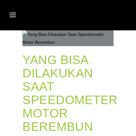
YANG BISA
DILAKUKAN
SAAT
SPEEDOMETER
MOTOR
BEREMBUN