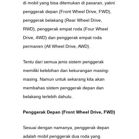
di mobil yang bisa ditemukan di pasaran, yakni
penggerak depan (Front Wheel Drive, FWD),
penggerak belakang (Rear Wheel Drive,
RWD), penggerak empat roda (Four Wheel
Drive, 4WD) dan penggerak empat roda
permanen (All Wheel Drive, AWD).
Tentu dari semua jenis sistem penggerak
memiliki kelebihan dan kekurangan masing-
masing. Namun untuk sekarang kita akan
membahas sistem penggerak depan dan
belakang terlebih dahulu.
Penggerak Depan (Front Wheel Drive, FWD)
Sesuai dengan namanya, penggerak depan
adalah mobil penggerak dua roda yang