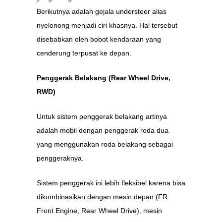
Berikutnya adalah gejala understeer alias
nyelonong menjadi ciri khasnya. Hal tersebut
disebabkan oleh bobot kendaraan yang
cenderung terpusat ke depan.
Penggerak Belakang (Rear Wheel Drive,
RWD)
Untuk sistem penggerak belakang artinya
adalah mobil dengan penggerak roda dua
yang menggunakan roda belakang sebagai
penggeraknya.
Sistem penggerak ini lebih fleksibel karena bisa
dikombinasikan dengan mesin depan (FR:
Front Engine, Rear Wheel Drive), mesin