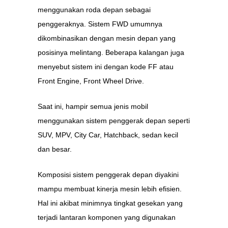
menggunakan roda depan sebagai
penggeraknya. Sistem FWD umumnya
dikombinasikan dengan mesin depan yang
posisinya melintang. Beberapa kalangan juga
menyebut sistem ini dengan kode FF atau
Front Engine, Front Wheel Drive.
Saat ini, hampir semua jenis mobil
menggunakan sistem penggerak depan seperti
SUV, MPV, City Car, Hatchback, sedan kecil
dan besar.
Komposisi sistem penggerak depan diyakini
mampu membuat kinerja mesin lebih efisien.
Hal ini akibat minimnya tingkat gesekan yang
terjadi lantaran komponen yang digunakan