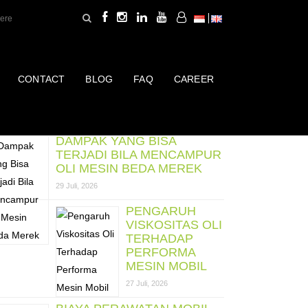
CONTACT
BLOG
FAQ
CAREER
ost Terbaru
DAMPAK YANG BISA
TERJADI BILA MENCAMPUR
OLI MESIN BEDA MEREK
29 Juli, 2026
PENGARUH
VISKOSITAS OLI
TERHADAP
PERFORMA
MESIN MOBIL
27 Juli, 2026