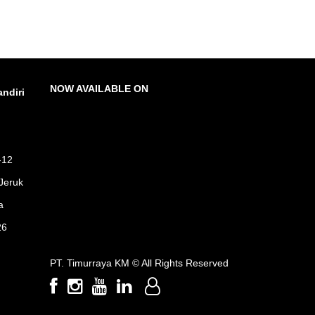
NOW AVAILABLE ON
ndiri
-12
Jeruk
a
26
PT. Timurraya KM ©
All Rights Reserved