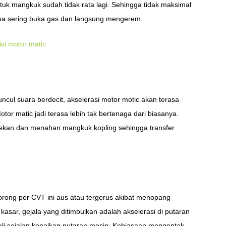
tuk mangkuk sudah tidak rata lagi. Sehingga tidak maksimal
rena sering buka gas dan langsung mengerem.
si motor matic
uncul suara berdecit, akselerasi motor motic akan terasa
tor matic jadi terasa lebih tak bertenaga dari biasanya.
enekan dan menahan mangkuk kopling sehingga transfer
orong per CVT ini aus atau tergerus akibat menopang
kasar, gejala yang ditimbulkan adalah akselerasi di putaran
li sejalan kenaikan putaran mesin. Kebiasaan mengentak