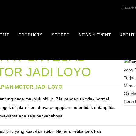
OME
PRODUCTS
STORES
NEWS & EVENT
ABOUT
Post T
APA PENYEBAB
OR JADI LOYO
PIAN MOTOR JADI LOYO
ntung pada makhluk hidup. Bila pengapian tidak normal,
mogok di jalan. Lemahnya pengapian motor tidak datang tiba-
sama-sama apa saja penyebabnya.
pi biru yang kuat dan stabil. Namun, ketika percikan