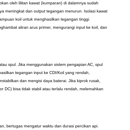
babkan oleh lilitan kawat (kumparan) di dalamnya sudah
inya meningkat dan output tegangan menurun. Isolasi kawat
ampuan koil untuk menghasilkan tegangan tinggi.
hambat aliran arus primer, mengurangi input ke koil, dan
 atau spul. Jika menggunakan sistem pengapian AC, spul
asilkan tegangan input ke CDI/Koil yang rendah,
tabilkan dan mengisi daya baterai. Jika kiprok rusak,
 DC) bisa tidak stabil atau terlalu rendah, melemahkan
n, bertugas mengatur waktu dan durasi percikan api.