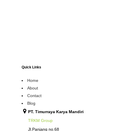
Quick Links
Home
About
Contact
Blog
PT. Timurraya Karya Mandiri
TRKM Group
Jl.Panjang no.68