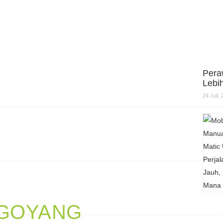
Pera
Lebi
24 Juli,
 GOYANG