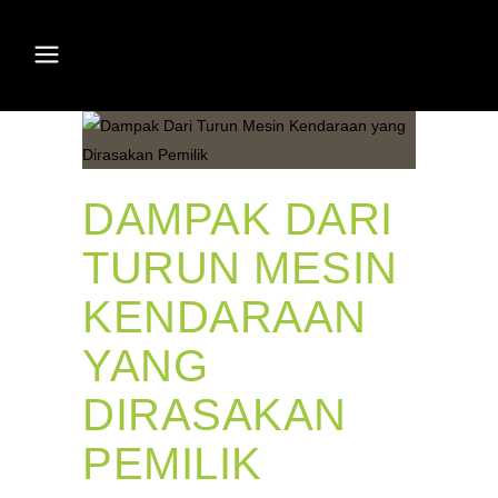
DAMPAK DARI
TURUN MESIN
KENDARAAN
YANG
DIRASAKAN
PEMILIK