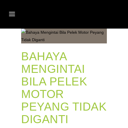
BAHAYA
MENGINTAI
BILA PELEK
MOTOR
PEYANG TIDAK
DIGANTI