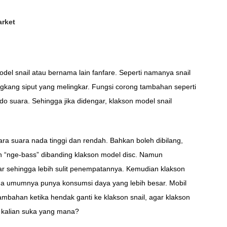
arket
el snail atau bernama lain fanfare. Seperti namanya snail
cangkang siput yang melingkar. Fungsi corong tambahan seperti
o suara. Sehingga jika didengar, klakson model snail
ra suara nada tinggi dan rendah. Bahkan boleh dibilang,
ih “nge-bass” dibanding klakson model disc. Namun
ar sehingga lebih sulit penempatannya. Kemudian klakson
 juga umumnya punya konsumsi daya yang lebih besar. Mobil
tambahan ketika hendak ganti ke klakson snail, agar klakson
 kalian suka yang mana?