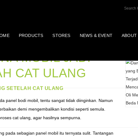
OME
PRODUCTS
STORES
NEWS & EVENT
ABOUT
Post T
A MOBIL JADI
AH CAT ULANG
NG SETELAH CAT ULANG
 panel bodi mobil, tentu sangat tidak diinginkan. Namun
n perbaikan demi mengembalikan kondisi seperti semula.
roses cat ulang, agar hasilnya sempurna.
g pada sebagian panel mobil itu ternyata sulit. Tantangan