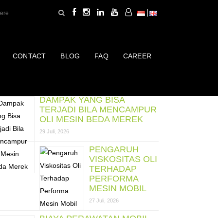
CONTACT
BLOG
FAQ
CAREER
ost Terbaru
DAMPAK YANG BISA
TERJADI BILA MENCAMPUR
OLI MESIN BEDA MEREK
29 Juli, 2026
PENGARUH
VISKOSITAS OLI
TERHADAP
PERFORMA
MESIN MOBIL
27 Juli, 2026