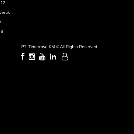
-12
Jeruk
a
26
PT. Timurraya KM ©
All Rights Reserved