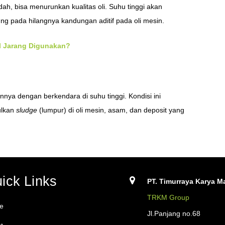
dah, bisa menurunkan kualitas oli. Suhu tinggi akan
ung pada hilangnya kandungan aditif pada oli mesin.
il Jarang Digunakan?
nya dengan berkendara di suhu tinggi. Kondisi ini
ulkan
sludge
(lumpur) di oli mesin, asam, dan deposit yang
ick Links
PT. Timurraya Karya Ma
TRKM Group
e
Jl.Panjang no.68