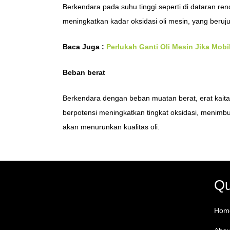
Berkendara pada suhu tinggi seperti di dataran ren
meningkatkan kadar oksidasi oli mesin, yang beruj
Baca Juga :
Perlukah Ganti Oli Mesin Jika Mob
Beban berat
Berkendara dengan beban muatan berat, erat kaitan
berpotensi meningkatkan tingkat oksidasi, menimb
akan menurunkan kualitas oli.
Qu
Hom