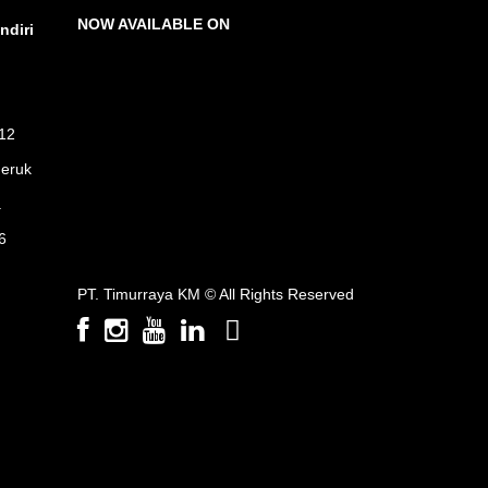
NOW AVAILABLE ON
ndiri
-12
Jeruk
a
6
PT. Timurraya KM ©
All Rights Reserved