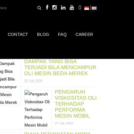
CONTACT
BLOG
FAQ
CAREER
ost Terbaru
DAMPAK YANG BISA
TERJADI BILA MENCAMPUR
OLI MESIN BEDA MEREK
29 Juli, 2026
PENGARUH
VISKOSITAS OLI
TERHADAP
PERFORMA
MESIN MOBIL
27 Juli, 2026