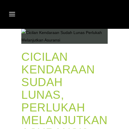
CICILAN
KENDARAAN
SUDAH
LUNAS,
PERLUKAH
MELANJUTKAN