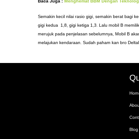
Baca Juga :
Menghemat BBM Dengan Teknologi 
Semakin kecil nilai rasio gigi, semakin berat bagi 
gigi kedua 1,8, gigi ketiga 1,3. Lalu mobil B memiliki
merujuk pada penjelasan sebelumnya, Mobil B akan 
melajukan kendaraan. Sudah paham kan bro Delta
Qu
Hom
Abou
Cont
Blog