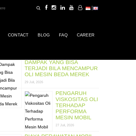
CONTACT
BLOG
FAQ
CAREER
ost Terbaru
DAMPAK YANG BISA
TERJADI BILA MENCAMPUR
OLI MESIN BEDA MEREK
29 Juli, 2026
PENGARUH
VISKOSITAS OLI
TERHADAP
PERFORMA
MESIN MOBIL
27 Juli, 2026