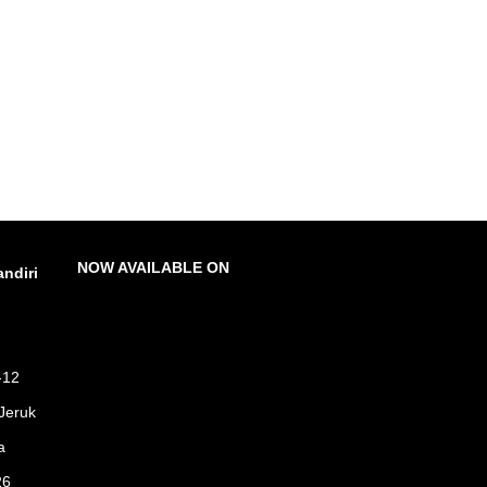
NOW AVAILABLE ON
ndiri
-12
Jeruk
a
26