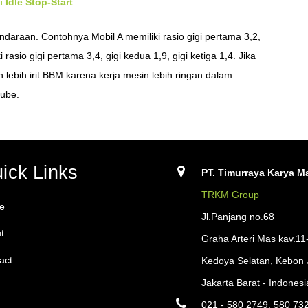
Idle Stop-Start
kendaraan. Contohnya Mobil A memiliki rasio gigi pertama 3,2,
 rasio gigi pertama 3,4, gigi kedua 1,9, gigi ketiga 1,4. Jika
lebih irit BBM karena kerja mesin lebih ringan dalam
lube.
ick Links
PT. Timurraya Karya Ma
TRKM Group
e
Jl.Panjang no.68
t
Graha Arteri Mas kav.11
act
Kedoya Selatan, Kebon 
Jakarta Barat - Indonesi
021 - 580 2749, 580 73