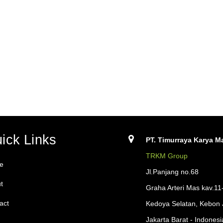
ick Links
PT. Timurraya Karya Ma
TRKM Group
e
Jl.Panjang no.68
t
Graha Arteri Mas kav.11
act
Kedoya Selatan, Kebon 
Jakarta Barat - Indonesi