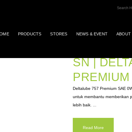
OME
PRODUCTS
STORES
NEWS & EVENT
ABOUT
OLI 0W-20
SN | DELT
PREMIUM 
Deltalube 757 Premium SAE 0W
untuk membantu memberikan pe
lebih baik. ...
Read More