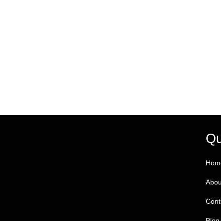
Qu
Hom
Abou
Cont
Blog