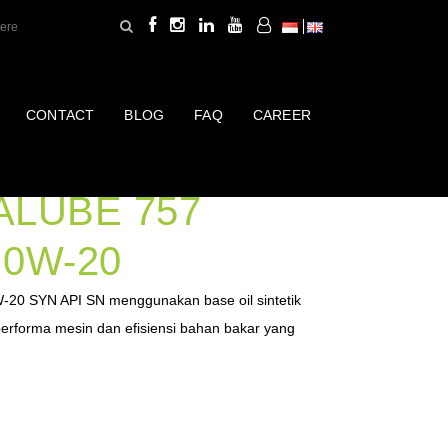
CONTACT
BLOG
FAQ
CAREER
 SINTETIK API
ALUBE 757
0W-20
-20 SYN API SN menggunakan base oil sintetik
rforma mesin dan efisiensi bahan bakar yang