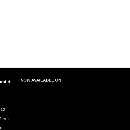
NOW AVAILABLE ON
ndiri
-12
Jeruk
a