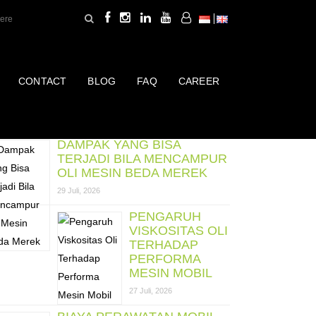
CONTACT
BLOG
FAQ
CAREER
ost Terbaru
DAMPAK YANG BISA
TERJADI BILA MENCAMPUR
OLI MESIN BEDA MEREK
29 Juli, 2026
PENGARUH
VISKOSITAS OLI
TERHADAP
PERFORMA
MESIN MOBIL
27 Juli, 2026