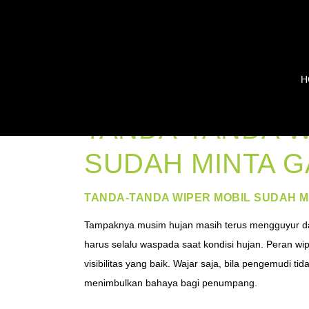
H
TANDA-TANDA W
SUDAH MINTA G
TANDA-TANDA WIPER MOBIL SUDAH M
Tampaknya musim hujan masih terus mengguyur dae
harus selalu waspada saat kondisi hujan. Peran wi
visibilitas yang baik. Wajar saja, bila pengemudi 
menimbulkan bahaya bagi penumpang.