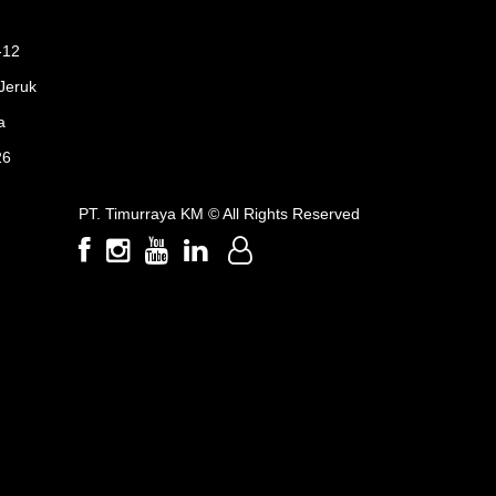
-12
Jeruk
a
26
PT. Timurraya KM ©
All Rights Reserved